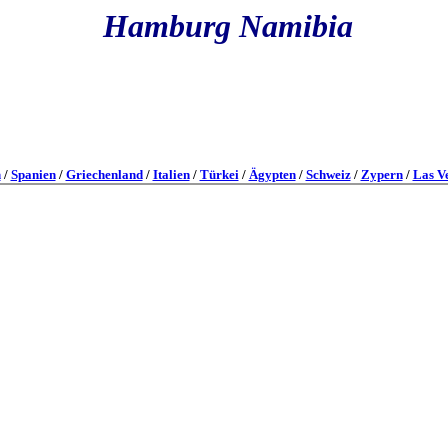
Hamburg Namibia
h
/
Spanien
/
Griechenland
/
Italien
/
Türkei
/
Ägypten
/
Schweiz
/
Zypern
/
Las V