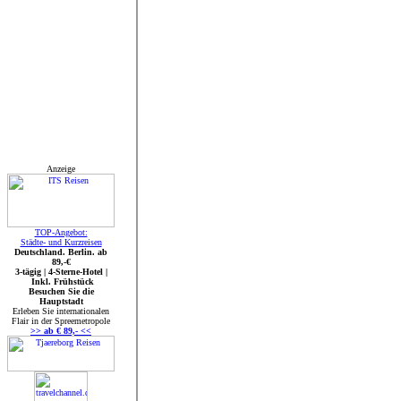
Anzeige
TOP-Angebot:
Städte- und Kurzreisen
Deutschland. Berlin. ab
89,-€
3-tägig | 4-Sterne-Hotel |
Inkl. Frühstück
Besuchen Sie die
Hauptstadt
Erleben Sie internationalen
Flair in der Spreemetropole
>> ab € 89,- <<