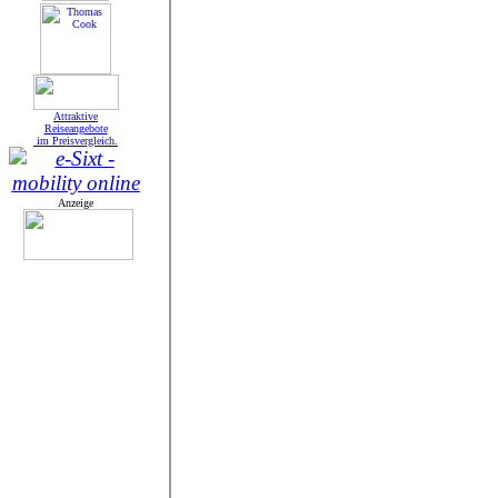
A
ttraktive
Reiseangebote
im Preisvergleich.
Anzeige