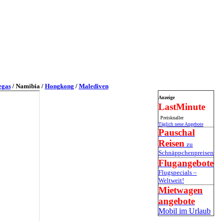
egas
/
Namibia
/
Hongkong
/
Malediven
Anzeige
LastMinute
Preisknaller
Täglich neue Angebote
Pauschal
Reisen
zu
Schnäppchenpreisen
Flugangebote
Flugspecials –
Weltweit!
Mietwagen
angebote
Mobil im Urlaub