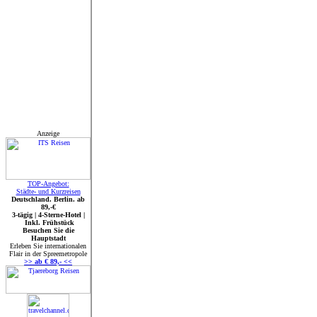
Anzeige
TOP-Angebot:
Städte- und Kurzreisen
Deutschland. Berlin. ab
89,-€
3-tägig | 4-Sterne-Hotel |
Inkl. Frühstück
Besuchen Sie die
Hauptstadt
Erleben Sie internationalen
Flair in der Spreemetropole
>> ab € 89,- <<