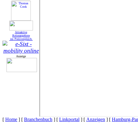
A
ttraktive
Reiseangebote
im Preisvergleich.
Anzeige
[
Home
]
[
Branchenbuch
]
[
Linkportal
]
[
Anzeigen
]
[
Hamburg-Pa